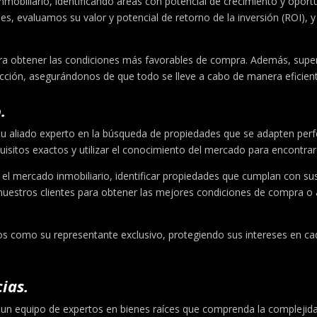
nmobiliario, identificando áreas con potencial de crecimiento y opo
s, evaluamos su valor y potencial de retorno de la inversión (ROI), 
a obtener las condiciones más favorables de compra. Además, super
ansacción, asegurándonos de que todo se lleve a cabo de manera eficien
.
u aliado experto en la búsqueda de propiedades que se adapten perf
uisitos exactos y utilizar el conocimiento del mercado para encontrar
mercado inmobiliario, identificar propiedades que cumplan con sus cr
estros clientes para obtener las mejores condiciones de compra o a
 como su representante exclusivo, protegiendo sus intereses en cad
ias.
on un equipo de expertos en bienes raíces que comprenda la compleji