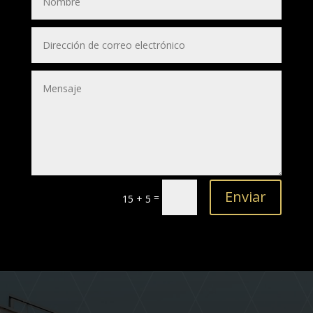
Enviar
=
15 + 5